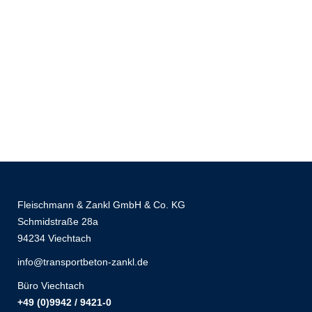
+49 (0) 9923 / 3064
info@transportbeton-zankl.de
Fleischmann & Zankl GmbH & Co. KG
Schmidstraße 28a
94234 Viechtach
info@transportbeton-zankl.de
Büro Viechtach
+49 (0)9942 / 9421-0